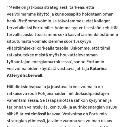
"Meille on jatkossa strategisesti tärkeää, että
vesivoimamme käyttö ja kunnossapito hoidetaan oman
henkilöstömme voimin, ja toivotamme uudet kollegat
tervetulleiksi Fortumille. Voimme nyt entisestään kehittää
turvallisuuskulttuuriamme sekä kasvattaa henkilöstömme
sitoutumista voimaloidemme suorituskyvyn
ylläpitämiseksi korkealla tasolla. Uskomme, että tämä
ratkaisu tekee meistä myös houkuttelevamman
työnantajan energiamurroksessa", sanoo Fortumin
vesivoimaloiden käytöstä vastaava johtaja
Katarina
Atteryd Eckerwall
.
Hiilidioksidivapaalla ja joustavalla vesivoimalla on
ratkaiseva rooli Pohjoismaiden hiilidioksidipäästöjen
vähentämisessä. Se tasapainottaa sähkön kysynnän ja
tarjonnan vaihteluita, kun tuuli- ja aurinkoenergian osuus
sähköjärjestelmässä kasvaa. Vesivoima on Fortumin
strategian ytimessä, ja viime vuonna vesivoiman osuus