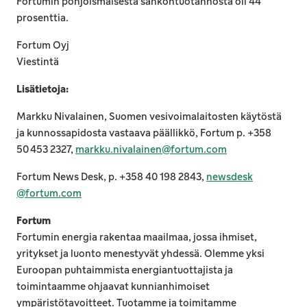
Fortumin pohjoismaisesta sähköntuotannosta oli 44
prosenttia.
Fortum Oyj
Viestintä
Lisätietoja:
Markku Nivalainen, Suomen vesivoimalaitosten käytöstä
ja kunnossapidosta vastaava päällikkö, Fortum p. +358
50 453 2327,
markku.nivalainen
@
fortum.com
Fortum News Desk, p. +358 40 198 2843,
newsdesk
@
fortum.com
Fortum
Fortumin energia rakentaa maailmaa, jossa ihmiset,
yritykset ja luonto menestyvät yhdessä. Olemme yksi
Euroopan puhtaimmista energiantuottajista ja
toimintaamme ohjaavat kunnianhimoiset
ympäristötavoitteet. Tuotamme ja toimitamme