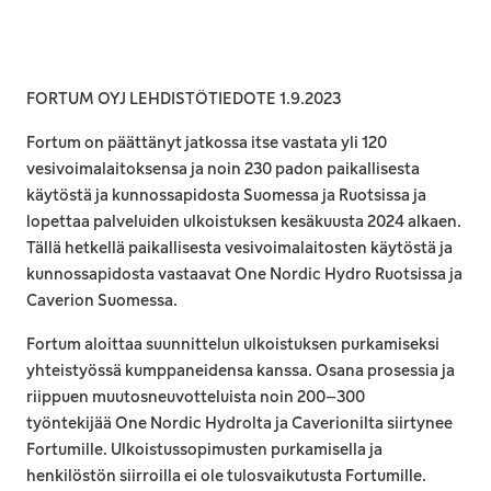
FORTUM OYJ LEHDISTÖTIEDOTE 1.9.2023
Fortum on päättänyt jatkossa itse vastata yli 120
vesivoimalaitoksensa ja noin 230 padon paikallisesta
käytöstä ja kunnossapidosta Suomessa ja Ruotsissa ja
lopettaa palveluiden ulkoistuksen kesäkuusta 2024 alkaen.
Tällä hetkellä paikallisesta vesivoimalaitosten käytöstä ja
kunnossapidosta vastaavat One Nordic Hydro Ruotsissa ja
Caverion Suomessa.
Fortum aloittaa suunnittelun ulkoistuksen purkamiseksi
yhteistyössä kumppaneidensa kanssa. Osana prosessia ja
riippuen muutosneuvotteluista noin 200–300
työntekijää One Nordic Hydrolta ja Caverionilta siirtynee
Fortumille. Ulkoistussopimusten purkamisella ja
henkilöstön siirroilla ei ole tulosvaikutusta Fortumille.