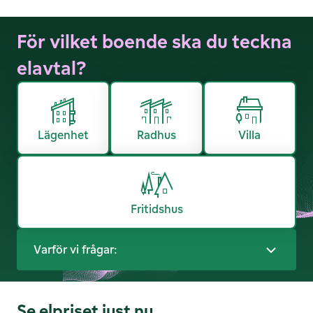
För vilket boende ska du teckna
elavtal?
Lägenhet
Radhus
Villa
Fritidshus
Varför vi frågar:
Se elpriset just nu