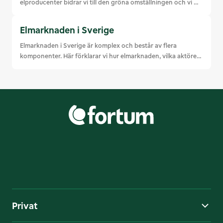
elproducenter bidrar vi till den gröna omställningen och vi 
hjälper dig att sänka elkostnaden. Läs mer!
Elmarknaden i Sverige
Elmarknaden i Sverige är komplex och består av flera 
komponenter. Här förklarar vi hur elmarknaden, vilka aktörer 
som är inblandade och elhandeln fungerar.
Privat