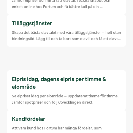
Jämför elpriser och hitta rätt elavtal. Teckna snabbt och 
enkelt online hos Fortum och få bättre koll på din 
elkostnader.
Tillägg­s­tjänster
Skapa det bästa elavtalet med våra tilläggstjänster – helt utan 
bindningstid. Lägg till och ta bort som du vill och få ett elavtal 
som passar just dig. Läs mer!
Elpris idag, dagens elpris per timme &
elområde
Se elpriset idag per elområde – uppdaterat timme för timme. 
Jämför spotpriser och följ utvecklingen direkt.
Kundfördelar
Att vara kund hos Fortum har många fördelar: som 