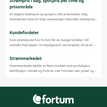
Strømpris i dag, spotpris per time og
prisområde
Se dagens strømpris og spotpris i ditt prisområde. Følg 
strømprisen time for time, sammenlign historiske strømpriser 
og følg utviklingen i kraftmarkedet.
Kundefordeler
Som strømkunde hos Fortum får du mange fordeler: full 
oversikt med appen, fornøydgaranti, ververabatt, alt på én 
faktura og enda mer.
Strømmarkedet
Strømmarkedet består av flere områder som produksjon, 
distribusjon, handel og forbruk. Lær hvordan vær, priser og 
konkurranse påvirker strømmen du bruker.